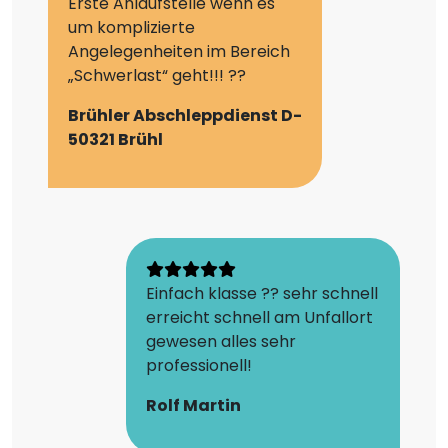
Erste Anlaufstelle wenn es
um komplizierte
Angelegenheiten im Bereich
„Schwerlast“ geht!!! ??
Brühler Abschleppdienst D-
50321 Brühl
Einfach klasse ?? sehr schnell
erreicht schnell am Unfallort
gewesen alles sehr
professionell!
Rolf Martin