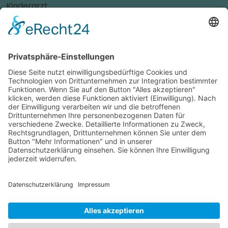
Kinderarzt
Personalvermittler
Weitere Sportvereine
Tierarzt
Zahnarzt
Tennis
Tankstelle
Tierbedarf
Parken
Für Ihr Unternehmen
Sichern Sie sich die Vorteile von
das ist nah
! Mit uns
erreichen Sie neue Kunden und bleiben Ihren
Bestandskunden in guter Erinnerung.
Schon ab günstigen 29,- € im Monat.
Jetzt informieren