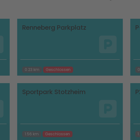
Renneberg Parkplatz
P
0.23 km
Geschlossen
0
Sportpark Stotzheim
P
1.56 km
Geschlossen
1