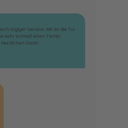
ch zügiger Service. Mir ist die Tür
be sehr schnell einen Temin
 herzlichen Dank!