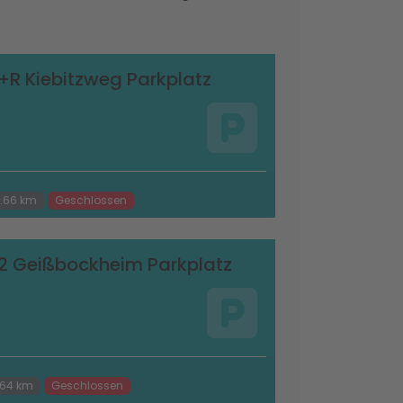
+R Kiebitzweg Parkplatz
.66 km
Geschlossen
2 Geißbockheim Parkplatz
.64 km
Geschlossen