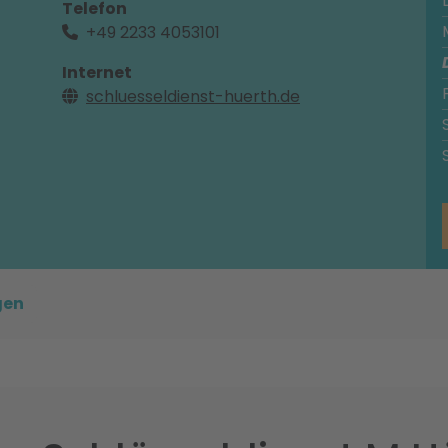
Telefon
+49 2233 4053101
Internet
schluesseldienst-huerth.de
gen