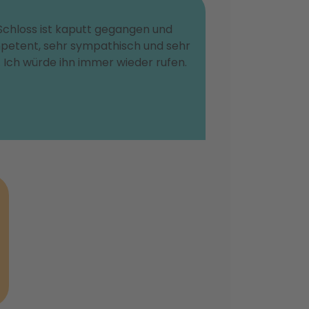
 Schloss ist kaputt gegangen und
mpetent, sehr sympathisch und sehr
se. Ich würde ihn immer wieder rufen.