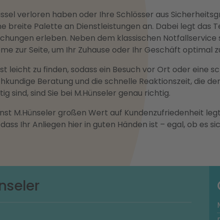
lüssel verloren haben oder Ihre Schlösser aus Sicherhei
ine breite Palette an Dienstleistungen an. Dabei legt da
raschungen erleben. Neben dem klassischen Notfallservic
eme zur Seite, um Ihr Zuhause oder Ihr Geschäft optimal z
st leicht zu finden, sodass ein Besuch vor Ort oder eine s
hkundige Beratung und die schnelle Reaktionszeit, die de
g sind, sind Sie bei M.Hünseler genau richtig.
ienst M.Hünseler großen Wert auf Kundenzufriedenheit le
 dass Ihr Anliegen hier in guten Händen ist – egal, ob es s
nseler