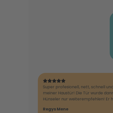
Super profesionell, nett, schnell u
meiner Haustür! Die Tür wurde dan
Hünseler nur weiterempfehlen! Er h
Regys Mene