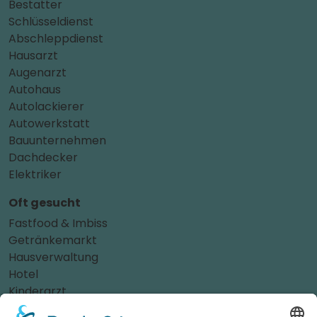
Bestatter
Schlüsseldienst
Abschleppdienst
Hausarzt
Augenarzt
Autohaus
Autolackierer
Autowerkstatt
Bauunternehmen
Dachdecker
Elektriker
Oft gesucht
Fastfood & Imbiss
Getränkemarkt
Hausverwaltung
Hotel
Kinderarzt
Personalvermittler