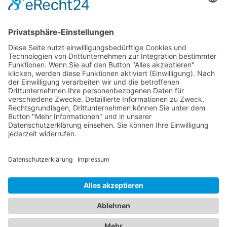
Weitere Sportvereine
Tierarzt
Zahnarzt
Tennis
Tankstelle
Tierbedarf
Parken
Für Ihr Unternehmen
Sichern Sie sich die Vorteile von
das ist nah
! Mit uns
erreichen Sie neue Kunden und bleiben Ihren
Bestandskunden in guter Erinnerung.
Schon ab günstigen 29,- € im Monat.
Jetzt informieren