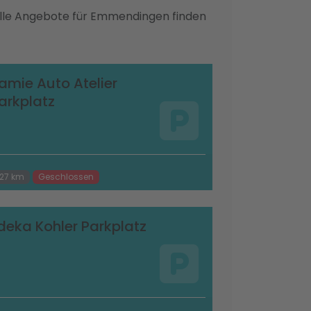
 Alle Angebote für Emmendingen finden
amie Auto Atelier
arkplatz
.27 km
Geschlossen
deka Kohler Parkplatz