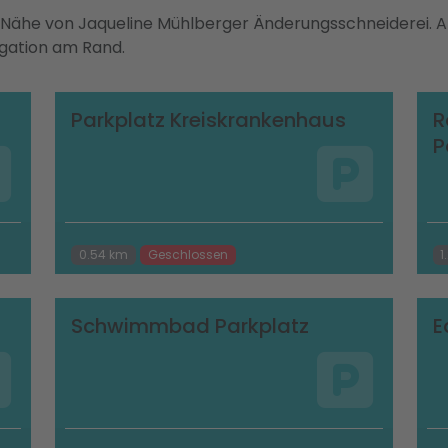
er Nähe von Jaqueline Mühlberger Änderungsschneiderei.
igation am Rand.
Parkplatz Kreiskrankenhaus
R
P
0.54 km
Geschlossen
1
Schwimmbad Parkplatz
E