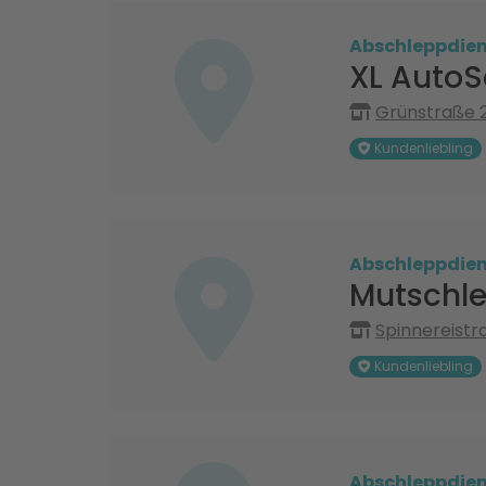
Abschleppdien
XL AutoS
Grünstraße 2
Kundenliebling
Abschleppdien
Mutschle
Spinnereistr
Kundenliebling
Abschleppdien