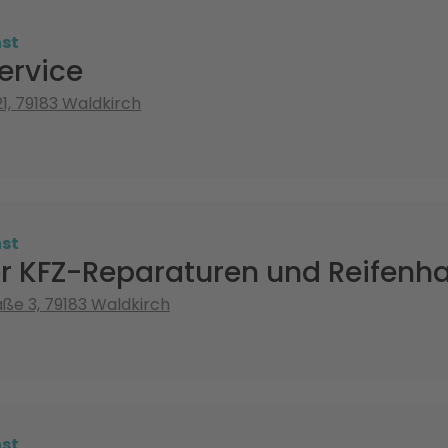
st
ervice
1, 79183 Waldkirch
st
r KFZ-Reparaturen und Reifenh
aße 3, 79183 Waldkirch
st