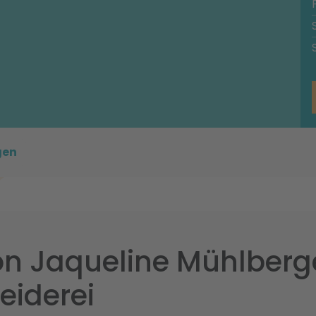
gen
n Jaqueline Mühlberg
iderei