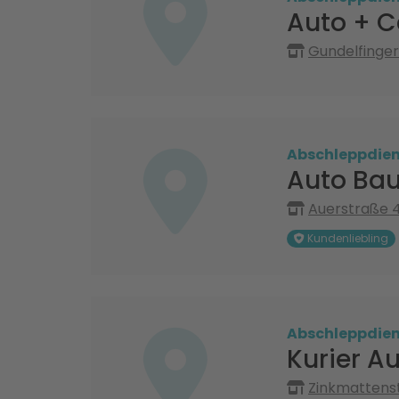
Auto + C
Gundelfinger 
Abschleppdien
Auto Ba
Auerstraße 4
Kundenliebling
Abschleppdien
Kurier A
Zinkmattenst