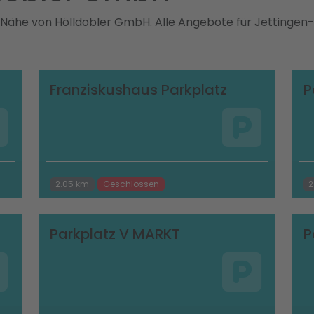
r Nähe von Hölldobler GmbH. Alle Angebote für Jettingen
Franziskushaus Parkplatz
P
2.05 km
Geschlossen
2
Parkplatz V MARKT
P