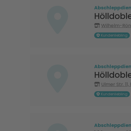
Abschleppdien
Hölldob
Wilhelm-Rön
Kundenliebling
Abschleppdien
Hölldob
Ulmer Str. 11
Kundenliebling
Abschleppdien