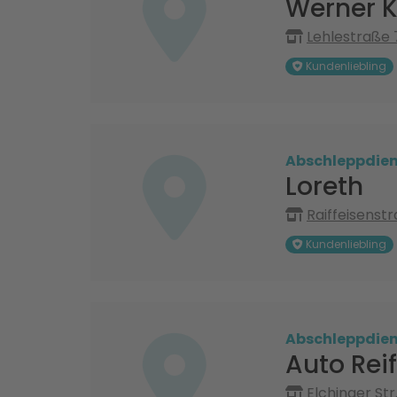
Werner 
Lehlestraße 
Kundenliebling
Abschleppdien
Loreth
Raiffeisens
Kundenliebling
Abschleppdien
Auto Rei
Elchinger Str