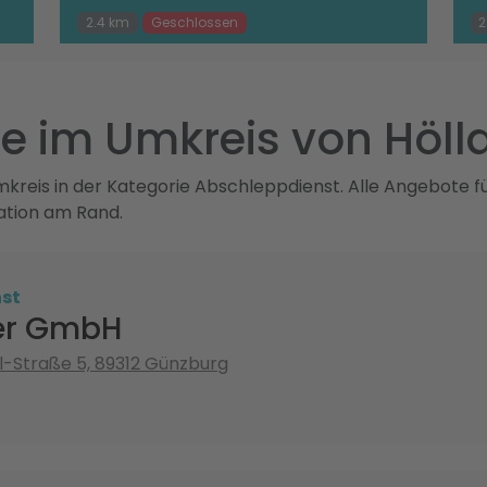
2.4 km
Geschlossen
2
e im Umkreis von Höl
reis in der Kategorie Abschleppdienst. Alle Angebote fü
ation am Rand.
st
ler GmbH
l-Straße 5, 89312 Günzburg