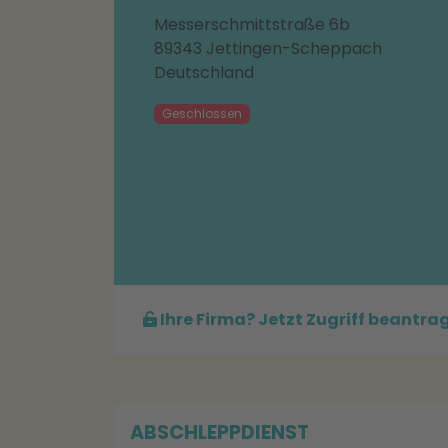
Messerschmittstraße 6b
89343 Jettingen-Scheppach
Deutschland
Geschlossen
Ihre Firma? Jetzt Zugriff beantra
ABSCHLEPPDIENST