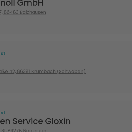
Knoll GmbH
7, 86483 Balzhausen
st
traße 42, 86381 Krumbach (Schwaben)
st
fen Service Gloxin
. 31, 89278 Nersingen