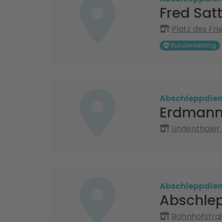
Fred Sat
Platz des Fr
Kundenliebling
Abschleppdien
Erdmann 
Lindenthaler
Abschleppdien
Abschle
Bahnhofstraß