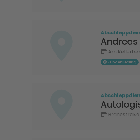
Abschleppdien
Andreas 
Am Kellerber
Kundenliebling
Abschleppdien
Autologi
Brahestraße 