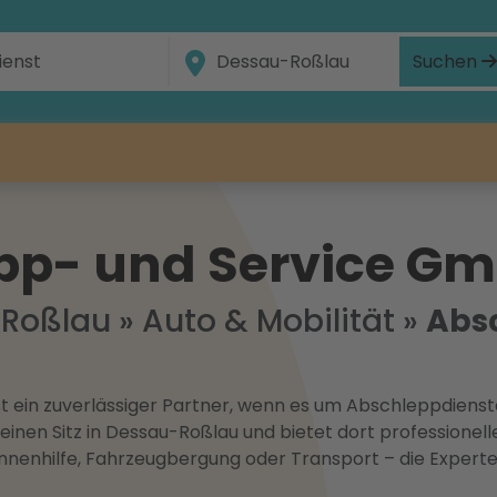
Suchen
pp- und Service G
Roßlau
»
Auto & Mobilität
»
Abs
 ein zuverlässiger Partner, wenn es um Abschleppdienste
nen Sitz in Dessau-Roßlau und bietet dort professionelle H
nnenhilfe, Fahrzeugbergung oder Transport – die Experte