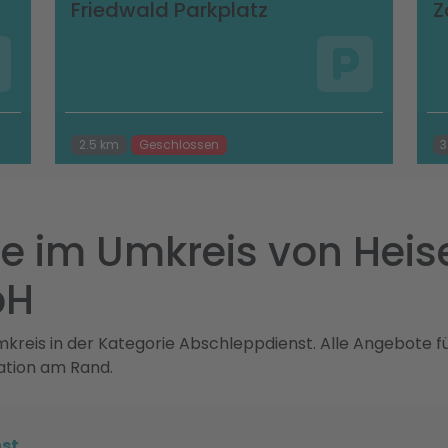
Friedwald Parkplatz
Z
2.5 km
Geschlossen
3
e im Umkreis von Heis
bH
reis in der Kategorie Abschleppdienst. Alle Angebote fü
ation am Rand.
st