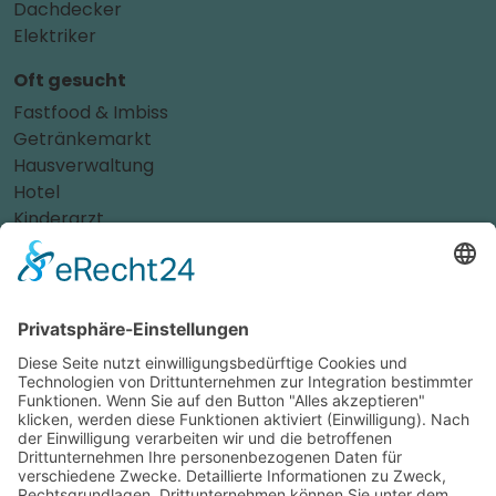
Dachdecker
Elektriker
Oft gesucht
Fastfood & Imbiss
Getränkemarkt
Hausverwaltung
Hotel
Kinderarzt
Personalvermittler
Weitere Sportvereine
Tierarzt
Zahnarzt
Tennis
Tankstelle
Tierbedarf
Parken
Für Ihr Unternehmen