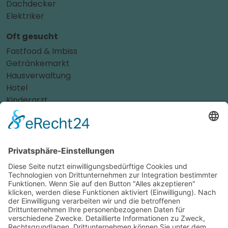
Dachdecker
Elektriker
Oft gesucht
Fastfood & Imbiss
Getränkemarkt
Hausverwaltung
Hotel
Kinderarzt
Personalvermittler
Weitere Sportvereine
Tierarzt
Zahnarzt
Tennis
Tankstelle
Tierbedarf
Parken
Für Ihr Unternehmen