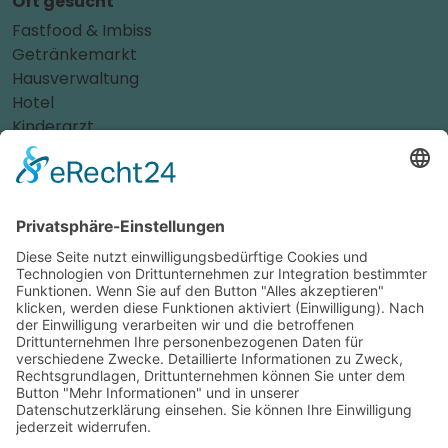
Oft gesucht
Fastfood & Imbiss
Getränkemarkt
Hausverwaltung
Hotel
Kinderarzt
Personalvermittler
Weitere Sportvereine
Tierarzt
Zahnarzt
Tennis
Tankstelle
Tierbedarf
Parken
Für Ihr Unternehmen
Sichern Sie sich die Vorteile von
das ist nah
! Mit uns
erreichen Sie neue Kunden und bleiben Ihren
Bestandskunden in guter Erinnerung.