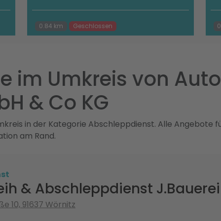
0.84 km
Geschlossen
0
e im Umkreis von Aut
bH & Co KG
reis in der Kategorie Abschleppdienst. Alle Angebote fü
ation am Rand.
st
eih & Abschleppdienst J.Bauere
ße 10, 91637 Wörnitz