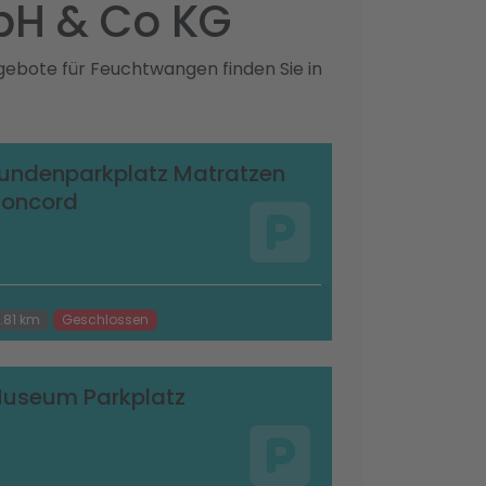
bH & Co KG
gebote für Feuchtwangen finden Sie in
undenparkplatz Matratzen
oncord
.81 km
Geschlossen
useum Parkplatz