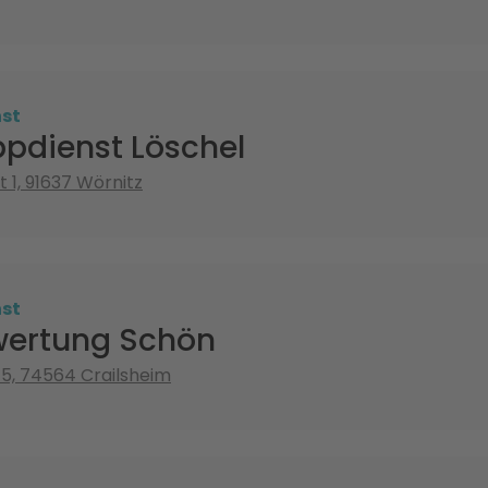
st
pdienst Löschel
1, 91637 Wörnitz
st
wertung Schön
. 5, 74564 Crailsheim