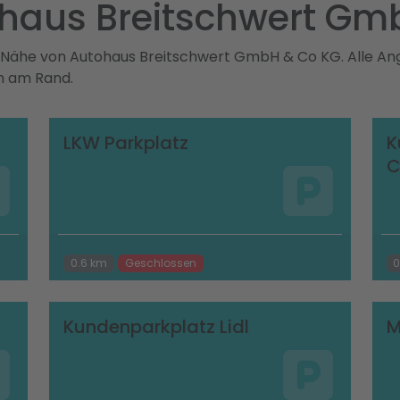
ohaus Breitschwert Gm
er Nähe von Autohaus Breitschwert GmbH & Co KG. Alle An
on am Rand.
LKW Parkplatz
K
C
0.6 km
Geschlossen
0
Kundenparkplatz Lidl
M