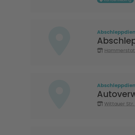
Abschleppdien
Abschlep
Hammerstatt 
Abschleppdien
Autover
Wittauer Str