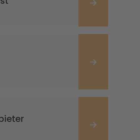
st
bieter