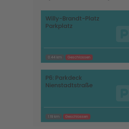
Willy-Brandt-Platz
Parkplatz
0.44 km
Geschlossen
P6: Parkdeck
Nienstadtstraße
1.19 km
Geschlossen