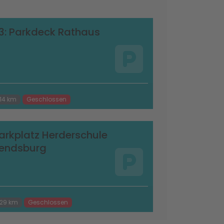
3: Parkdeck Rathaus
.14 km
Geschlossen
arkplatz Herderschule
endsburg
.29 km
Geschlossen