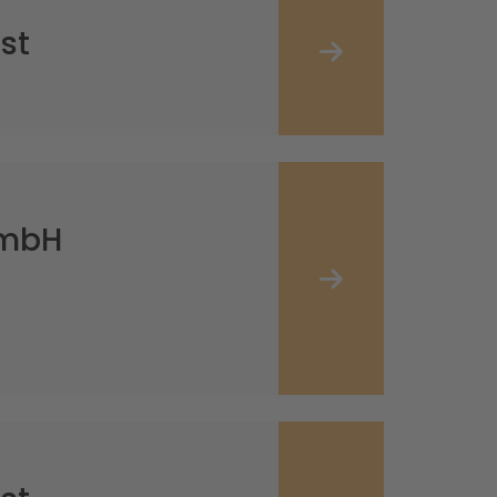
st
GmbH