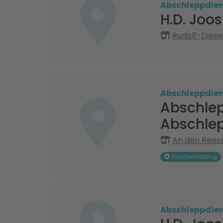
Abschleppdien
H.D. Joo
Rudolf-Diese
Abschleppdien
Abschle
Abschlep
An den Reese
Kundenliebling
Abschleppdien