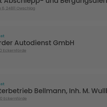
st Abschlepp- und Bergungsdien
 6, 24811 Owschlag
st
rder Autodienst GmbH
0 Eckernförde
st
erbetrieb Bellmann, Inh. M. Wull
40 Eckernförde