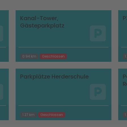
Kanal-Tower,
P
Gästeparkplatz
0.94 km
Geschlossen
1
Parkplätze Herderschule
P
R
1.27 km
Geschlossen
1