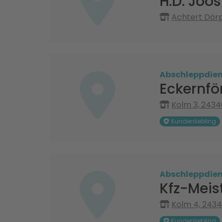
H.D. Joo
Achtert Dörp
Abschleppdien
Eckernfö
Kolm 3, 2434
Kundenliebling
Abschleppdien
Kfz-Meist
Kolm 4, 243
Kundenliebling