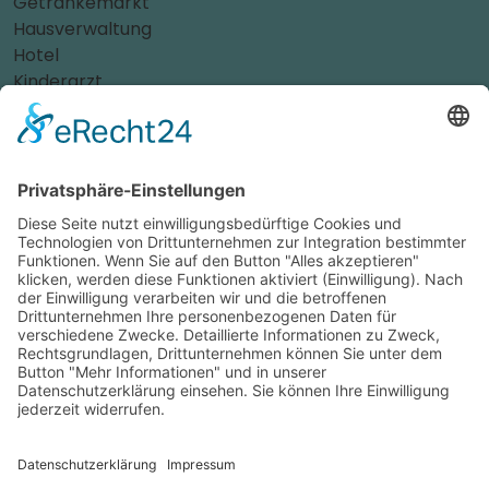
Getränkemarkt
Hausverwaltung
Hotel
Kinderarzt
Personalvermittler
Weitere Sportvereine
Tierarzt
Zahnarzt
Tennis
Tankstelle
Tierbedarf
Parken
Für Ihr Unternehmen
Sichern Sie sich die Vorteile von
das ist nah
! Mit uns
erreichen Sie neue Kunden und bleiben Ihren
Bestandskunden in guter Erinnerung.
Schon ab günstigen 29,- € im Monat.