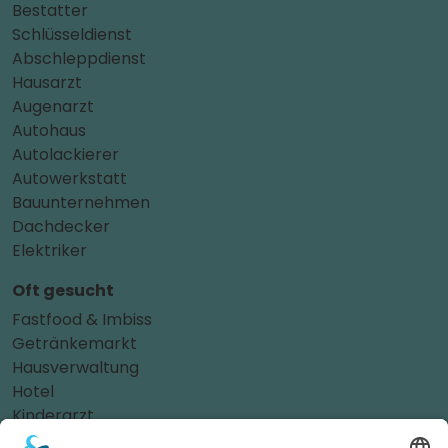
Bestatter
Schlüsseldienst
Abschleppdienst
Hausarzt
Augenarzt
Autohaus
Autolackierer
Autowerkstatt
Bauunternehmen
Dachdecker
Elektriker
Oft gesucht
Fastfood & Imbiss
Getränkemarkt
Hausverwaltung
Hotel
Kinderarzt
Personalvermittler