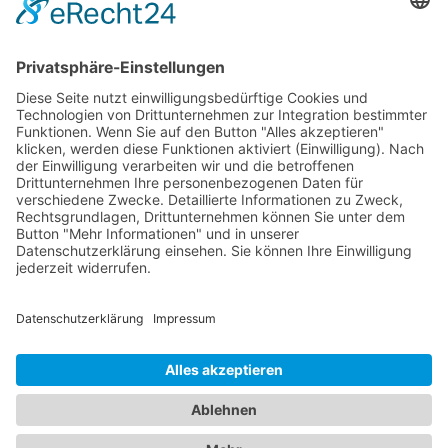
Weitere Sportvereine
Tierarzt
Zahnarzt
Tennis
Tankstelle
Tierbedarf
Parken
Für Ihr Unternehmen
Sichern Sie sich die Vorteile von
das ist nah
! Mit uns
erreichen Sie neue Kunden und bleiben Ihren
Bestandskunden in guter Erinnerung.
Schon ab günstigen 29,- € im Monat.
Jetzt informieren