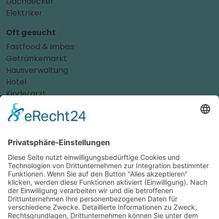
Dachdecker
Elektriker
Oft gesucht
Fastfood & Imbiss
Getränkemarkt
Hausverwaltung
Hotel
Kinderarzt
Personalvermittler
Weitere Sportvereine
Tierarzt
Zahnarzt
Tennis
Tankstelle
Tierbedarf
Parken
Für Ihr Unternehmen