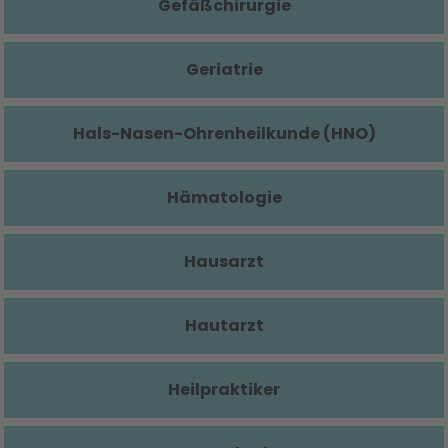
Gefäßchirurgie
Geriatrie
Hals-Nasen-Ohrenheilkunde (HNO)
Hämatologie
Hausarzt
Hautarzt
Heilpraktiker