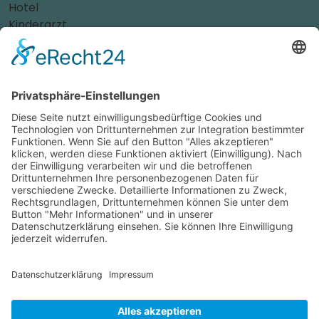
Hotel
Kinderarzt
Personalvermittler
Weitere Sportvereine
Tierarzt
Zahnarzt
Tennis
Tankstelle
Tierbedarf
Parken
Für Ihr Unternehmen
Sichern Sie sich die Vorteile von
das ist nah
! Mit uns
erreichen Sie neue Kunden und bleiben Ihren
Bestandskunden in guter Erinnerung.
Schon ab günstigen 29,- € im Monat.
Jetzt informieren