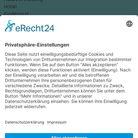
Hotel
Kinderarzt
Personalvermittler
Weitere Sportvereine
Tierarzt
Zahnarzt
Tennis
Tankstelle
Tierbedarf
Parken
Für Ihr Unternehmen
Sichern Sie sich die Vorteile von
das ist nah
! Mit uns
erreichen Sie neue Kunden und bleiben Ihren
Bestandskunden in guter Erinnerung.
Schon ab günstigen 29,- € im Monat.
Jetzt informieren