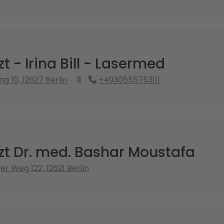
 - Irina Bill - Lasermed
g 10, 12627 Berlin
+4930555753111
t Dr. med. Bashar Moustafa
r Weg 122, 12621 Berlin