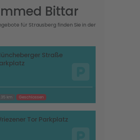
ammed Bittar
gebote für Strausberg finden Sie in der
üncheberger Straße
arkplatz
.35 km
Geschlossen
riezener Tor Parkplatz