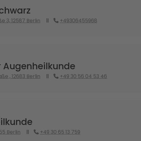
Schwarz
e 3, 12587 Berlin
+49306455968
ür Augenheilkunde
ße , 12683 Berlin
+49 30 56 04 53 46
ilkunde
555 Berlin
+49 30 65 13 759