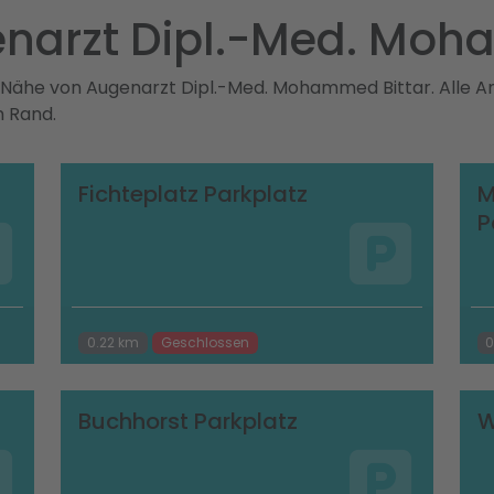
enarzt Dipl.-Med. Moh
r Nähe von Augenarzt Dipl.-Med. Mohammed Bittar. Alle An
m Rand.
Fichteplatz Parkplatz
M
P
0.22 km
Geschlossen
0
Buchhorst Parkplatz
W