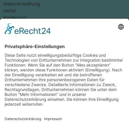
Hausverwaltung
Hotel
Kinderarzt
Personalvermittler
Weitere Sportvereine
Tierarzt
Zahnarzt
Tennis
Tankstelle
Tierbedarf
Parken
Für Ihr Unternehmen
Sichern Sie sich die Vorteile von
das ist nah
! Mit uns
erreichen Sie neue Kunden und bleiben Ihren
Bestandskunden in guter Erinnerung.
Schon ab günstigen 29,- € im Monat.