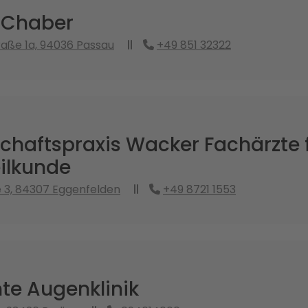
a Chaber
traße 1a, 94036 Passau
+49 851 32322
haftspraxis Wacker Fachärzte 
ilkunde
e 3, 84307 Eggenfelden
+49 8721 1553
e Augenklinik