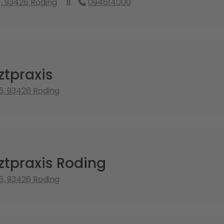
 , 93426 Roding
094614000
tpraxis
6, 93426 Roding
tpraxis Roding
6, 93426 Roding