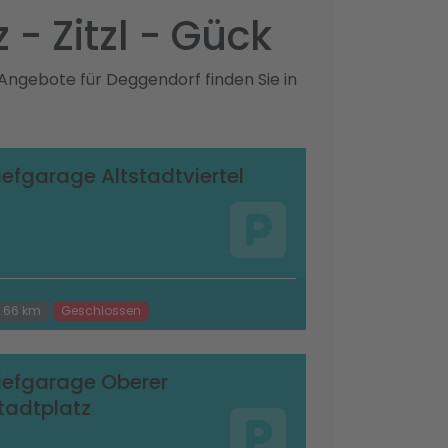
- Zitzl - Gück
 Angebote für Deggendorf finden Sie in
iefgarage Altstadtviertel
.66 km
Geschlossen
iefgarage Oberer
tadtplatz