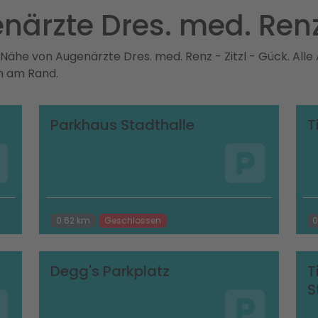
närzte Dres. med. Renz 
 Nähe von Augenärzte Dres. med. Renz - Zitzl - Gück. Alle
on am Rand.
Parkhaus Stadthalle
T
0.62 km
Geschlossen
0
Degg's Parkplatz
T
S