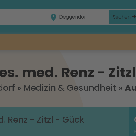
Suchen
s. med. Renz - Zitz
orf
»
Medizin & Gesundheit
»
Au
 Renz - Zitzl - Gück