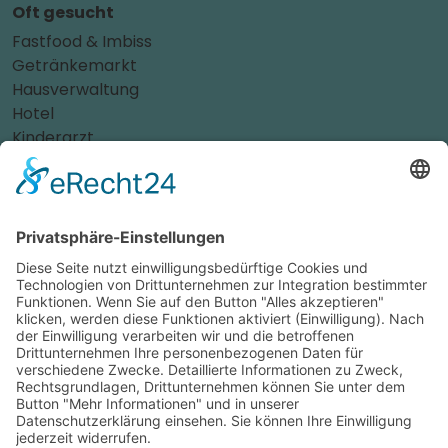
Oft gesucht
Fastfood & Imbiss
Getränkemarkt
Hausverwaltung
Hotel
Kinderarzt
Personalvermittler
Weitere Sportvereine
Tierarzt
Zahnarzt
Tennis
Tankstelle
Tierbedarf
Parken
Für Ihr Unternehmen
Sichern Sie sich die Vorteile von
das ist nah
! Mit uns
erreichen Sie neue Kunden und bleiben Ihren
Bestandskunden in guter Erinnerung.