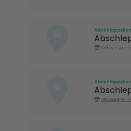
Abschleppdien
Abschlep
Schwarzwalds
Abschleppdien
Abschle
Michael-Birk