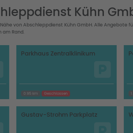
chleppdienst Kühn Gm
r Nähe von Abschleppdienst Kühn GmbH. Alle Angebote für
on am Rand.
Parkhaus Zentralklinikum
P
0.95 km
Geschlossen
1
Gustav-Strohm Parkplatz
W