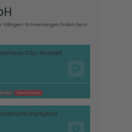
bH
 Villingen-Schwenningen finden Sie in
arkhaus City-Rondell
.64 km
Geschlossen
aldmann Parkplatz