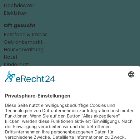
Dachdecker
Elektriker
Oft gesucht
Fastfood & Imbiss
Getränkemarkt
Hausverwaltung
Hotel
Kinderarzt
Personalvermittler
Weitere Sportvereine
Tierarzt
Zahnarzt
Tennis
Tankstelle
Tierbedarf
Parken
Für Ihr Unternehmen