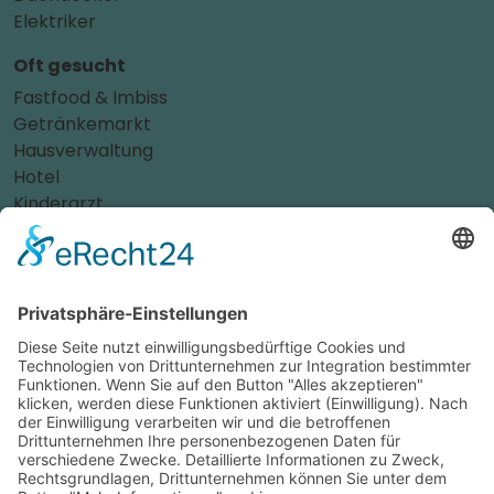
Elektriker
Oft gesucht
Fastfood & Imbiss
Getränkemarkt
Hausverwaltung
Hotel
Kinderarzt
Personalvermittler
Weitere Sportvereine
Tierarzt
Zahnarzt
Tennis
Tankstelle
Tierbedarf
Parken
Für Ihr Unternehmen
Sichern Sie sich die Vorteile von
das ist nah
! Mit uns